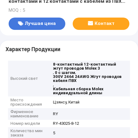
контактами и 12 контактами с кабелем из ПВХ
300 В 2464 24AWG и индивидуальной длиной
MOQ：5
Лучшая цена
Контакт
Характер Продукции
8-контактный 12-контактный
жгут проводов Molex 3
,
,
0 с шагом
300V 2464 24AWG Жгут проводов
Высокий свет
кабеля ПВХ
,
Кабельная сборка Molex
индивидуальной длины
Место
Цзянсу, Китай
происхождения
Фирменное
RY
наименование
Номер модели
RY-43025-8-12
Количество мин
5
заказа