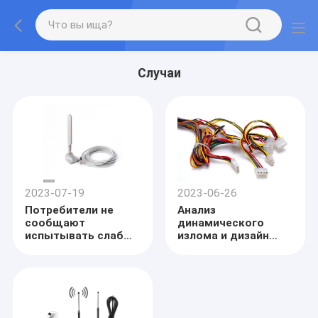
Случаи
2023-07-19
2023-06-26
Потребители не
Анализ
сообщают
динамического
испытывать слабый
излома и дизайн
или никакой сигнал
плана ответа
на всех в
автомобильной
специфических
монтажной схемы
областях