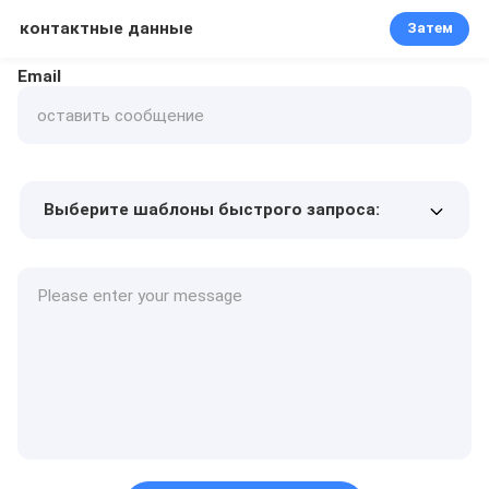
контактные данные
Затем
Email
Выберите шаблоны быстрого запроса:
Цена продукта
Min.order quantity
Запрос образцов
Подробнее