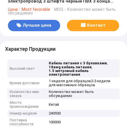
электропровод 3 штифта черный ПВХ 3 конца
Чистая медная точка 18awg 1,5 метра 5 футов
Цена：Most favorable
MOQ：Количество может быть
обсуждаемо
Очищенный и консервированный для дома
Лучшая цена
Контакт
Характер Продукции
,
Кабель питания с 3 булавками
,
18awg кабель питания
Высокий свет
1.5 метровый кабель
электропитания
1 неделя для образцов2-3 недели
Время доставки
для массивных образцов
Количество мин
Количество может быть
заказа
обсуждаемо
Место
Китай
происхождения
Номер модели
240930
Поставка
100000
способности