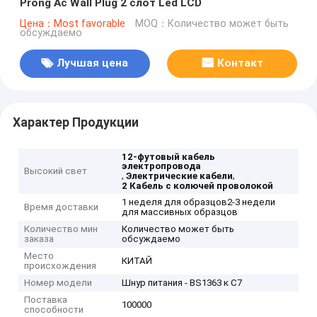
Prong Ac Wall Plug 2 слот Led LCD
Цена：Most favorable
MOQ：Количество может быть
обсуждаемо
Лучшая цена
Контакт
Характер Продукции
12-футовый кабель
электропровода
Высокий свет
,
,
Электрические кабели
2 Кабель с колючей проволокой
1 неделя для образцов2-3 недели
Время доставки
для массивных образцов
Количество мин
Количество может быть
заказа
обсуждаемо
Место
КИТАЙ
происхождения
Номер модели
Шнур питания - BS1363 к C7
Поставка
100000
способности