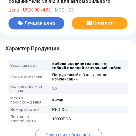
соединителю 5п Ф2.0 для автомобильного
Цена：USD0.88~4.88
MOQ：20
Лучшая цена
Контакт
Характер Продукции
,
кабель соединителя ленты
Высокий свет
гибкий плоский ленточный кабель
Погруженный в 3 днях после
Время доставки
компенсации
Количество мин
20
заказа
Место
Китай
происхождения
Номер модели
РИ-ПХ-5
Поставка
10000PCS
способности
Осмотрите больше