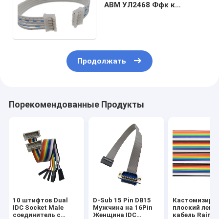
АВМ УЛ2468 Ффк к
соединителю 5п Ф2.0 для
автомобильного
Продолжать
Порекомендованные Продукты
10 штифтов Dual
D-Sub 15 Pin DB15
Кастомизиро
IDC Socket Male
Мужчина на 16Pin
плоский лент
соединитель с
Женщина IDC
кабель Rainbo