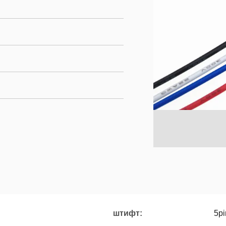
штифт:
5pi