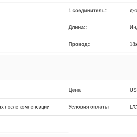
1 соединитель::
дж
Длина::
Ин
Провод::
18
Цена
US
ях после компенсации
Условия оплаты
L/C