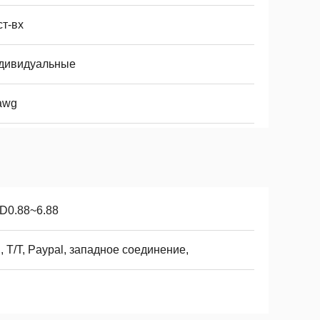
ст-вх
дивидуальные
awg
D0.88~6.88
, T/T, Paypal, западное соединение,