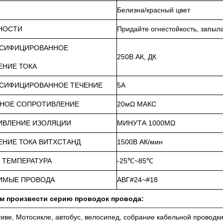
Белизна/красный цвет
НОСТИ
Придайте огнестойкость, запыл
ССИФИЦИРОВАННОЕ
250В АК, ДК
НИЕ ТОКА
ССИФИЦИРОВАННОЕ ТЕЧЕНИЕ
5А
ТНОЕ СОПРОТИВЛЕНИЕ
20мΩ МАКС
ИВЛЕНИЕ ИЗОЛЯЦИИ
МИНУТА 1000МΩ
НИЕ ТОКА ВИТХСТАНД
1500В АК/мин
 ТЕМПЕРАТУРА
-25℃~85℃
ИМЫЕ ПРОВОДА
АВГ#24~#18
м произвести серию проводок провода:
иве, Мотосикле, автобус, велосипед, собрание кабельной проводк