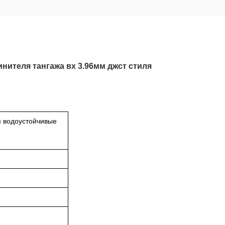
нителя тангажа вх 3.96мм джст стиля
м водоустойчивые