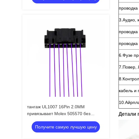
проводка 
3.Аудио, 
проводка
проводка
6.Фузе пр
7.Повер,
8.Контрол
кабель и
10.Айрпл
тангаж UL1007 16Pin 2.0MM
привязывает Molex 505570 без
Детали 
перенося вопросов
Получите самую лучшую цену