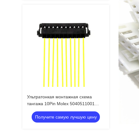
Ультратонкая монтажная схема
тангажа 10Pin Molex 5040511001
замка 1.50mm Pico
Получите самую лучшую цену