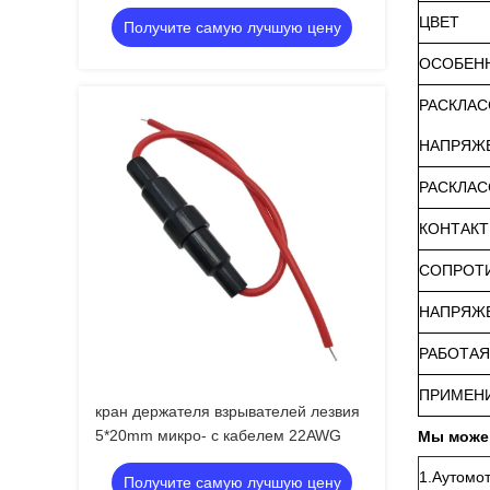
держателя панели Usb Usb2.0
ЦВЕТ
Получите самую лучшую цену
ОСОБЕН
РАСКЛА
НАПРЯЖЕ
РАСКЛА
КОНТАК
СОПРОТ
НАПРЯЖЕ
РАБОТАЯ
ПРИМЕН
кран держателя взрывателей лезвия
5*20mm микро- с кабелем 22AWG
Мы може
1.Аутомот
Получите самую лучшую цену