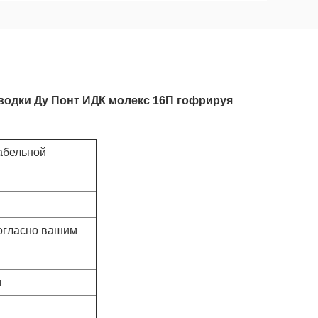
оводки Ду Понт ИДК молекс 16П гофрируя
абельной
огласно вашим
м