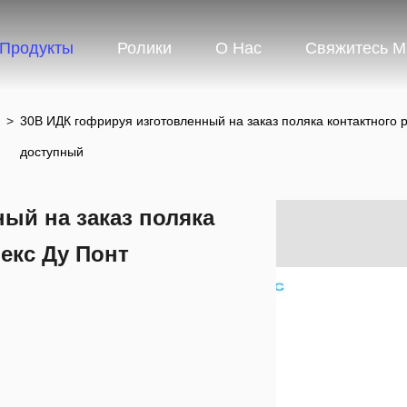
Продукты
Ролики
О Нас
Свяжитесь 
>
30В ИДК гофрируя изготовленный на заказ поляка контактного 
доступный
ый на заказ поляка
екс Ду Понт