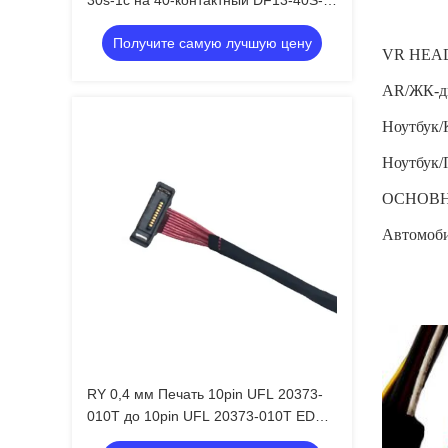
30s-1c на 40-контактный DF13-40S-
1.25C Copartner LVDS для ЖК-
Получите самую лучшую цену
дисплея
VR HEAD
AR/ЖК-д
Ноутбук/
Ноутбук/
ОСНОВНО
Автомоби
RY 0,4 мм Печать 10pin UFL 20373-
010T до 10pin UFL 20373-010T EDP
Micro Coax AWG36 Lvds Кабельная