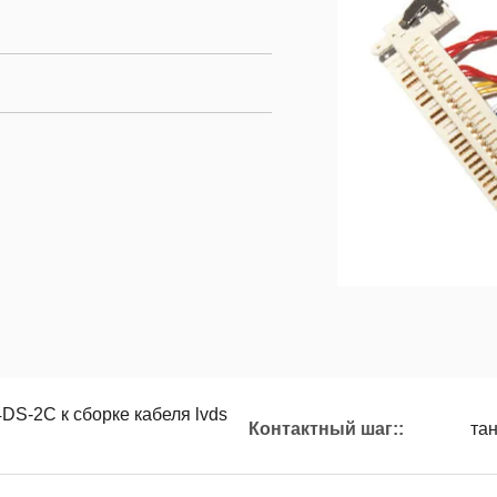
S-2C к сборке кабеля lvds
Контактный шаг::
та