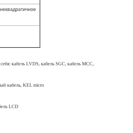
днеквадратичное
себя: кабель LVDS, кабель SGC, кабель MCC,
ный кабель, KEL micro
абель LCD