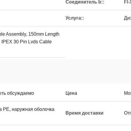
Соединитель b::
FI
Услуга::
Ди
ble Assembly, 150mm Length
 IPEX 30 Pin Lvds Cable
ыть обсуждаемо
Цена
Mos
а PE, наружная оболочка
Время доставки
От