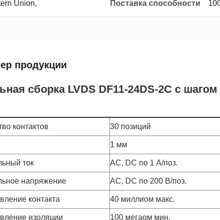
tern Union,
Поставка способности
10
тер продукции
ьная сборка LVDS DF11-24DS-2C с шагом 
тво контактов
30 позиций
1 мм
ьный ток
AC, DC по 1 А/поз.
ьное напряжение
AC, DC по 200 В/поз.
вление контакта
40 миллиом макс.
вление изоляции
100 мегаом мин.