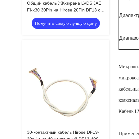
Общий кабель ЖК-экрана LVDS JAE
FI-x30 30Pin на Hirose 20Pin DF13 с
Диэлект
витой экранированной проволокой
Получите самую лучшую цену
20276 для платы драйвера
Диапазо
Микрокоа
микрокоа
кабельны
коаксиаль
Кабель L
30-контактный кабель Hirose DF19-
Примене