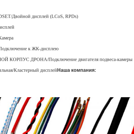
SET/Двойной дисплей (LCoS, RPDs)
исплей
Камера
Подключение к ЖК-дисплею
Й КОРПУС ДРОНА/Подключение двигателя подвеса-камеры
льная/Кластерный дисплей
Наша компания: