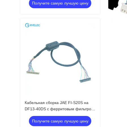
Получите самую лучшую цену
сборка
Кабельная сборка JAE FI-S20S на
DF13-40DS с ферритовым фильтром
ZCAT2035-0930 для LVDS
Получите самую лучшую цену