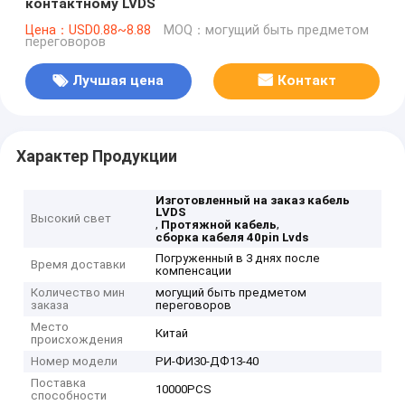
контактному LVDS
Цена：USD0.88~8.88
MOQ：могущий быть предметом
переговоров
Лучшая цена
Контакт
Характер Продукции
Изготовленный на заказ кабель
LVDS
Высокий свет
,
,
Протяжной кабель
сборка кабеля 40pin Lvds
Погруженный в 3 днях после
Время доставки
компенсации
Количество мин
могущий быть предметом
заказа
переговоров
Место
Китай
происхождения
Номер модели
РИ-ФИ30-ДФ13-40
Поставка
10000PCS
способности